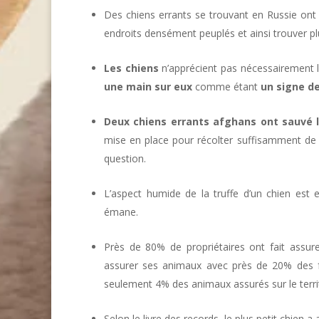
Des chiens errants se trouvant en Russie ont
endroits densément peuplés et ainsi trouver pl
Les chiens
n’apprécient pas nécessairement le 
une main sur eux
comme étant
un signe d
Deux chiens errants afghans
ont sauvé 
mise en place pour récolter suffisamment de fo
question.
L’aspect humide de la truffe d’un chien est es
émane.
Près de 80% de propriétaires ont fait assure
assurer ses animaux avec près de 20% des f
seulement 4% des animaux assurés sur le territ
Selon le livre des records, le plus petit chien a