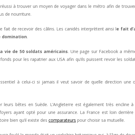
 réussi à trouver un moyen de voyager dans le métro afin de trouve
us de nourriture.
fait de recevoir des câlins. Les canidés interprètent ainsi l
e fait d’
e domination
.
la vie de 50 soldats américains
. Une page sur Facebook a mêm
nds pour les rapatrier aux USA afin qu’ils puissent revoir les solda
sentiel à celui-ci si jamais il veut savoir de quelle direction une 
r leurs bêtes en Suède. L’Angleterre est également très encline à 
oyers ayant opté pour une assurance. La France est loin derrière
oire bien qu’il existe des
comparateurs
pour choisir sa mutuelle.
 avoir foulé le monde était un yorkshire britannique qui, à l’âge de deu