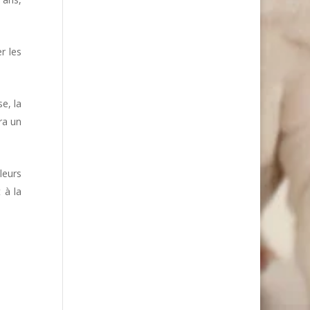
r les
e, la
ra un
leurs
 à la