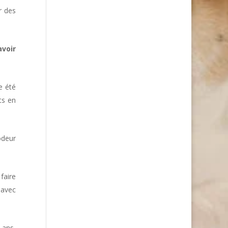
r des
avoir
e été
ts en
odeur
faire
 avec
x ans,