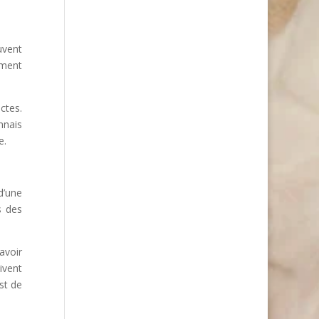
uvent
ement
ctes.
nnais
e.
d’une
s des
avoir
ivent
est de