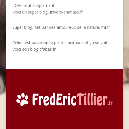
LOVE tout simplement
Voici un super blog
univers-animaux.fr
Super blog, fait par des amoureux de la nature.
fnf.fr
Céline est passionnée par les animaux et ça se voit !
Voici son blog
cfabas.fr