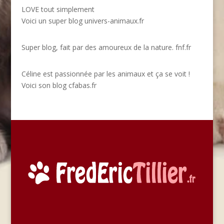
LOVE tout simplement
Voici un super blog
univers-animaux.fr
Super blog, fait par des amoureux de la nature.
fnf.fr
Céline est passionnée par les animaux et ça se voit !
Voici son blog
cfabas.fr