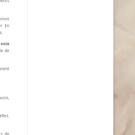
ments
 vous
r. En
s.
 voix
de de
nnent
aussi,
lles.
ts de