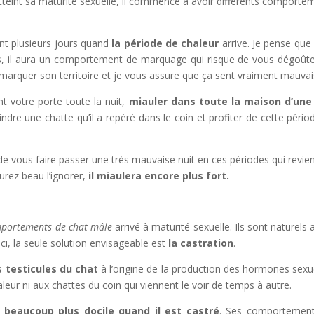
tteint sa maturité sexuelle, il commence à avoir différents comporte
plusieurs jours quand
la période de chaleur
arrive. Je pense que
lus, il aura un comportement de marquage qui risque de vous dégoûte
ur marquer son territoire et je vous assure que ça sent vraiment mauvai
otre porte toute la nuit,
miauler dans toute la maison d’une
indre une chatte qu’il a repéré dans le coin et profiter de cette pério
ous faire passer une très mauvaise nuit en ces périodes qui revie
urez beau l’ignorer,
il miaulera encore plus fort.
mportements de chat mâle
arrivé à maturité sexuelle. Ils sont naturels 
ci, la seule solution envisageable est
la castration
.
 testicules du chat
à l’origine de la production des hormones sexue
leur ni aux chattes du coin qui viennent le voir de temps à autre.
 beaucoup plus docile quand il est castré
. Ses comportemen