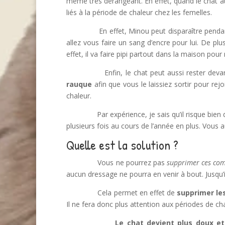
même très dérangeant. En effet, quand le chat a
liés à la période de chaleur chez les femelles.
En effet, Minou peut disparaître pendant 
allez vous faire un sang d’encre pour lui. De p
effet, il va faire pipi partout dans la maison po
Enfin, le chat peut aussi rester devant v
rauque
afin que vous le laissiez sortir pour rejo
chaleur.
Par expérience, je sais qu’il risque bien de v
plusieurs fois au cours de l’année en plus. Vous a
Quelle est la solution ?
Vous ne pourrez pas
supprimer ces co
aucun dressage ne pourra en venir à bout. Jusqu’i
Cela permet en effet de
supprimer les
Il ne fera donc plus attention aux périodes de cha
Le chat devient plus doux et